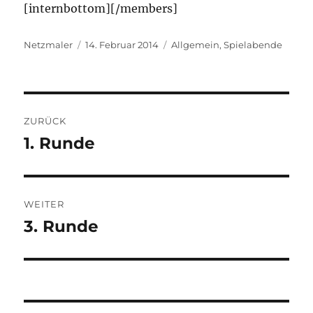
[internbottom][/members]
Autor
Veröffentlicht
Kategorien
Netzmaler
14. Februar 2014
Allgemein
,
Spielabende
am
Beitragsnavigation
ZURÜCK
1. Runde
Vorheriger
Beitrag:
WEITER
3. Runde
Nächster
Beitrag: